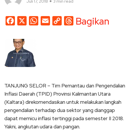
Juli 17, 2018
3 min read
Facebook
X
WhatsApp
Email
Copy
Threads
Bagikan
Link
TANJUNG SELOR – Tim Pemantau dan Pengendalian
Inflasi Daerah (TPID) Provinsi Kalimantan Utara
(Kaltara) direkomendasikan untuk melakukan langkah
pengendalian terhadap dua sektor yang dianggap
dapat memicu inflasi tertinggi pada semester II 2018.
Yakni, angkutan udara dan pangan.