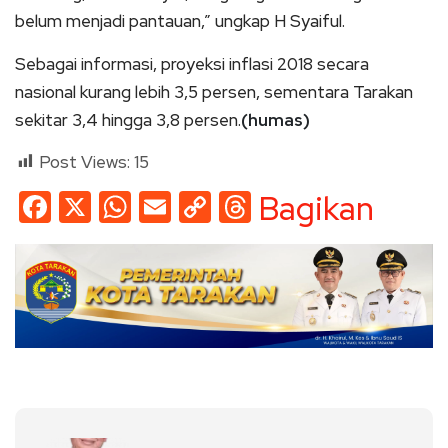
belum menjadi pantauan,” ungkap H Syaiful.
Sebagai informasi, proyeksi inflasi 2018 secara
nasional kurang lebih 3,5 persen, sementara Tarakan
sekitar 3,4 hingga 3,8 persen.
(humas)
Post Views:
15
Facebook
X
WhatsApp
Email
Copy
Threads
Bagikan
Link