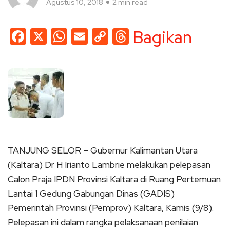
Agustus 10, 2018
2 min read
Facebook
X
WhatsApp
Email
Copy
Threads
Bagikan
Link
TANJUNG SELOR – Gubernur Kalimantan Utara
(Kaltara) Dr H Irianto Lambrie melakukan pelepasan
Calon Praja IPDN Provinsi Kaltara di Ruang Pertemuan
Lantai 1 Gedung Gabungan Dinas (GADIS)
Pemerintah Provinsi (Pemprov) Kaltara, Kamis (9/8).
Pelepasan ini dalam rangka pelaksanaan penilaian