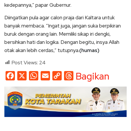
kedepannya,” papar Gubernur.
Diingatkan pula agar calon praja dari Kaltara untuk
banyak membaca. “Ingat juga, jangan suka berpikiran
buruk dengan orang lain. Memiliki sikap iri dengki,
bersihkan hati dan logika. Dengan begitu, insya Allah
otak akan lebih cerdas,” tutupnya.
(humas)
Post Views:
24
Facebook
X
WhatsApp
Email
Copy
Threads
Bagikan
Link