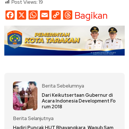
Post Views:
19
Facebook
X
WhatsApp
Email
Copy
Threads
Bagikan
Link
Berita Sebelumnya
Dari Keikutsertaan Gubernur di
Acara Indonesia Development Fo
rum 2018
Berita Selanjutnya
Hadiri Puncak HUT Bhayangkara, Wagub Sam