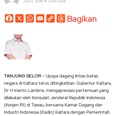
Juli 12, 2018
2 min read
Facebook
X
WhatsApp
Email
Copy
Threads
Bagikan
Link
TANJUNG SELOR
– Upaya dagang lintas batas
negara di Kaltara terus ditingkatkan. Gubernur Kaltara,
Dr H Irianto Lambrie, mengapresiasi pertemuan yang
dilakukan oleh Konsulat Jenderal Republik Indonesia
(Konjen RI) di Tawau, bersama Kamar Dagang dan
Industri Indonesia (Kadin) Kaltara dengan Pemerintah