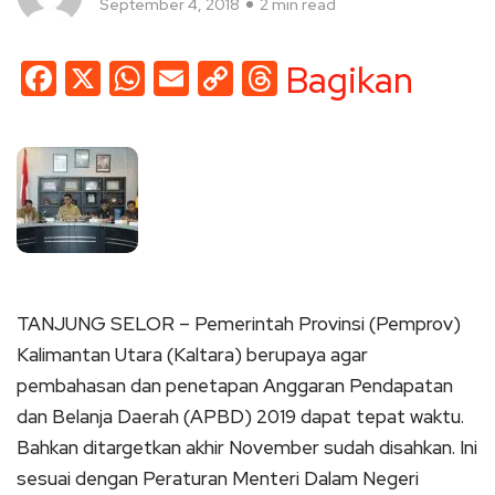
September 4, 2018
2 min read
Facebook
X
WhatsApp
Email
Copy
Threads
Bagikan
Link
TANJUNG SELOR – Pemerintah Provinsi (Pemprov)
Kalimantan Utara (Kaltara) berupaya agar
pembahasan dan penetapan Anggaran Pendapatan
dan Belanja Daerah (APBD) 2019 dapat tepat waktu.
Bahkan ditargetkan akhir November sudah disahkan. Ini
sesuai dengan Peraturan Menteri Dalam Negeri