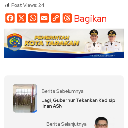
Post Views:
24
Facebook
X
WhatsApp
Email
Copy
Threads
Bagikan
Link
Berita Sebelumnya
Lagi, Gubernur Tekankan Kedisip
linan ASN
Berita Selanjutnya