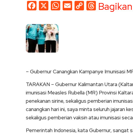
Facebook
X
WhatsApp
Email
Copy
Threads
Bagikan
Link
– Gubernur Canangkan Kampanye Imunisasi MR
TARAKAN – Gubernur Kalimantan Utara (Kalta
imunisasi Measles Rubella (MR) Provinsi Kaltar
penekanan sirine, sekaligus pemberian imunisas
canangkan hari ini, saya minta seluruh jajaran k
sekaligus pemberian vaksin atau imunisasi secar
Pemerintah Indonesia, kata Gubernur, sangat s