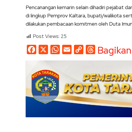
Pencanangan kemarin selain dihadiri pejabat dar
di lingkup Pemprov Kaltara, bupati/walikota s
dilakukan pembacaan komitmen oleh Duta Imuni
Post Views:
25
Facebook
X
WhatsApp
Email
Copy
Threads
Bagikan
Link