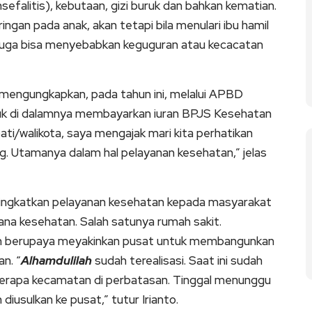
sefalitis), kebutaan, gizi buruk dan bahkan kematian.
ngan pada anak, akan tetapi bila menulari ibu hamil
 Juga bisa menyebabkan keguguran atau kecacatan
mengungkapkan, pada tahun ini, melalui APBD
suk di dalamnya membayarkan iuran BPJS Kesehatan
ati/walikota, saya mengajak mari kita perhatikan
g. Utamanya dalam hal pelayanan kesehatan,” jelas
ingkatkan pelayanan kesehatan kepada masyarakat
na kesehatan. Salah satunya rumah sakit.
elah berupaya meyakinkan pusat untuk membangunkan
n. “
Alhamdulilah
sudah terealisasi. Saat ini sudah
berapa kecamatan di perbatasan. Tinggal menunggu
iusulkan ke pusat,” tutur Irianto.