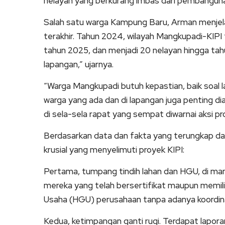
nelayan yang berkurang imbas dari pembangun
Salah satu warga Kampung Baru, Arman menjela
terakhir. Tahun 2024, wilayah Mangkupadi-KIPI 
tahun 2025, dan menjadi 20 nelayan hingga tahun
lapangan,” ujarnya.
“Warga Mangkupadi butuh kepastian, baik soal 
warga yang ada dan di lapangan juga penting di
di sela-sela rapat yang sempat diwarnai aksi p
Berdasarkan data dan fakta yang terungkap d
krusial yang menyelimuti proyek KIPI:
Pertama, tumpang tindih lahan dan HGU, di m
mereka yang telah bersertifikat maupun memili
Usaha (HGU) perusahaan tanpa adanya koordinas
Kedua, ketimpangan ganti rugi. Terdapat lapora