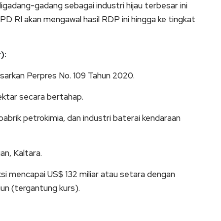
digadang-gadang sebagai industri hijau terbesar ini
DPD RI akan mengawal hasil RDP ini hingga ke tingkat
):
asarkan Perpres No. 109 Tahun 2020.
ktar secara bertahap.
 pabrik petrokimia, dan industri baterai kendaraan
n, Kaltara.
ediksi mencapai US$ 132 miliar atau setara dengan
liun (tergantung kurs).