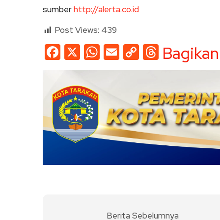
sumber
http://alerta.co.id
Post Views:
439
Facebook
X
WhatsApp
Email
Copy
Threads
Bagikan
Link
Berita Sebelumnya