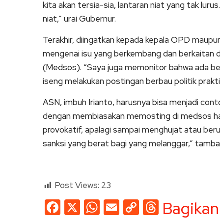
kita akan tersia-sia, lantaran niat yang tak lurus
niat,” urai Gubernur.
Terakhir, diingatkan kepada kepala OPD maupun
mengenai isu yang berkembang dan berkaitan d
(Medsos). “Saya juga memonitor bahwa ada be
iseng melakukan postingan berbau politik prakt
ASN, imbuh Irianto, harusnya bisa menjadi con
dengan membiasakan memosting di medsos hal-ha
provokatif, apalagi sampai menghujat atau ber
sanksi yang berat bagi yang melanggar,” tambah
Post Views:
23
Facebook
X
WhatsApp
Email
Copy
Threads
Bagikan