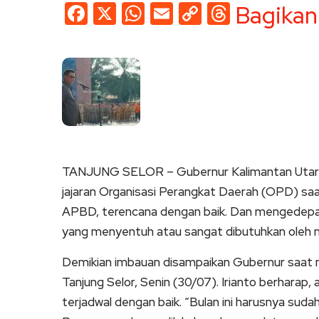
Facebook
X
WhatsApp
Email
Copy
Threads
Bagikan
Link
TANJUNG SELOR – Gubernur Kalimantan Utara (
jajaran Organisasi Perangkat Daerah (OPD) sa
APBD, terencana dengan baik. Dan mengedepank
yang menyentuh atau sangat dibutuhkan oleh 
Demikian imbauan disampaikan Gubernur saat 
Tanjung Selor, Senin (30/07). Irianto berharap
terjadwal dengan baik. “Bulan ini harusnya s