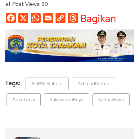
Post Views:
60
Facebook
X
WhatsApp
Email
Copy
Threads
Bagikan
Link
Tags:
#DPRDKaltara
AchmadDjufrie
Advetorial
KalimantanRaya
KaltaraRaya