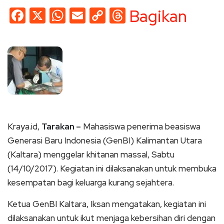
Facebook
X
WhatsApp
Email
Copy
Threads
Bagikan
Link
Kraya.id,
Tarakan –
Mahasiswa penerima beasiswa
Generasi Baru Indonesia (GenBI) Kalimantan Utara
(Kaltara) menggelar khitanan massal, Sabtu
(14/10/2017). Kegiatan ini dilaksanakan untuk membuka
kesempatan bagi keluarga kurang sejahtera.
Ketua GenBI Kaltara, Iksan mengatakan, kegiatan ini
dilaksanakan untuk ikut menjaga kebersihan diri dengan