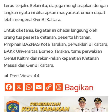
terus terjalin. Selain itu, dia juga mengharapkan dengan
langkah nyata ini diharapkan masyarakat umum dapat
lebih mengenal GenBI Kaltara.
Untuk diketahui, kegiatan ini dihadiri langsung oleh
orang tua peserta khitanan, peserta khitanan,
Pimpinan BAZNAS Kota Tarakan, perwakilan BI Kaltara,
BAKK Universitas Borneo Tarakan, tamu perwakilan
GenBI Kaltim dan rekan-rekan kepanitian Khitanan
Massal dari GenBI Kaltara.
Post Views:
44
Facebook
X
WhatsApp
Email
Copy
Threads
Bagikan
Link