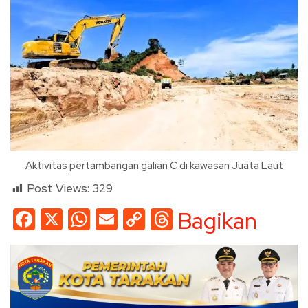
Aktivitas pertambangan galian C di kawasan Juata Laut
Post Views:
329
Facebook
X
WhatsApp
Email
Copy
Threads
Bagikan
Link