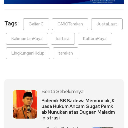
Tags:
GalianC
GMKITarakan
JuataLaut
KalimantanRaya
kaltara
KaltaraRaya
LingkunganHidup
tarakan
Berita Sebelumnya
Polemik SB Sadewa Memuncak, K
uasa Hukum Ancam Gugat Pemk
ab Nunukan atas Dugaan Maladm
inistrasi