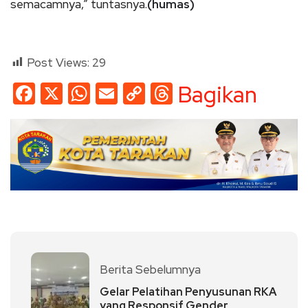
semacamnya,” tuntasnya.
(humas)
Post Views:
29
Facebook
X
WhatsApp
Email
Copy
Threads
Bagikan
Link
Berita Sebelumnya
Gelar Pelatihan Penyusunan RKA
yang Responsif Gender