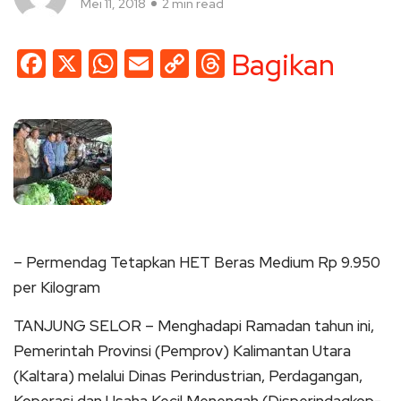
Mei 11, 2018
2 min read
Facebook
X
WhatsApp
Email
Copy
Threads
Bagikan
Link
– Permendag Tetapkan HET Beras Medium Rp 9.950
per Kilogram
TANJUNG SELOR – Menghadapi Ramadan tahun ini,
Pemerintah Provinsi (Pemprov) Kalimantan Utara
(Kaltara) melalui Dinas Perindustrian, Perdagangan,
Koperasi dan Usaha Kecil Menengah (Disperindagkop-