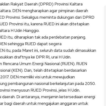
ilan Rakyat Daerah (DPRD) Provinsi Kaltara
altara. DEN mengharapkan agar pimpinan daerah
D Provinsi. Sekaligus meminta dukungan dari DPRD
D Provinsi itu, karena RUED ini akan ditetapkan
ltara H Udin Hianggio.
D itu, diharapkan tak ada perdebatan panjang.
 DEN sehingga RUED dapat segera
N itu, pada Maret ini, seluruh data sudah dimasukkan
sukkan draftnya ke DPR RI, urai H Udin.
n Rencana Umum Energi Nasional (RUEN). RUEN
asional (KEN). Dan, telah ditetapkan berdasarkan
2017. DEN memiliki visi untuk mewujudkan
kung pembangunan nasional berkelanjutan pada 2050.
vinsi menyusun RUED Provinsi, jelas H Udin.
aerah. Di antaranya, menjamin ketersediaan energi
sar bagi daerah untuk mengajukan anggaran untuk