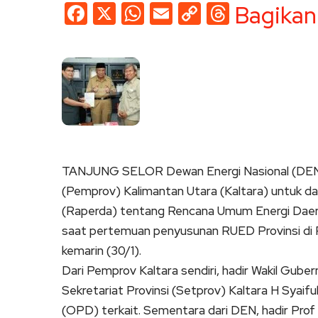
Facebook
X
WhatsApp
Email
Copy
Threads
Bagikan
Link
TANJUNG SELOR Dewan Energi Nasional (DEN)
(Pemprov) Kalimantan Utara (Kaltara) untuk 
(Raperda) tentang Rencana Umum Energi Daerah
saat pertemuan penyusunan RUED Provinsi di 
kemarin (30/1).
Dari Pemprov Kaltara sendiri, hadir Wakil Guber
Sekretariat Provinsi (Setprov) Kaltara H Syai
(OPD) terkait. Sementara dari DEN, hadir Prof 