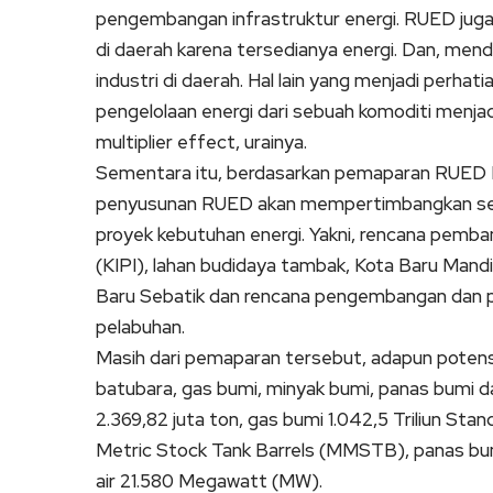
pengembangan infrastruktur energi. RUED ju
di daerah karena tersedianya energi. Dan, 
industri di daerah. Hal lain yang menjadi perh
pengelolaan energi dari sebuah komoditi men
multiplier effect, urainya.
Sementara itu, berdasarkan pemaparan RUED P
penyusunan RUED akan mempertimbangkan sej
proyek kebutuhan energi. Yakni, rencana pemba
(KIPI), lahan budidaya tambak, Kota Baru Mand
Baru Sebatik dan rencana pengembangan dan 
pelabuhan.
Masih dari pemaparan tersebut, adapun potensi 
batubara, gas bumi, minyak bumi, panas bumi d
2.369,82 juta ton, gas bumi 1.042,5 Triliun Sta
Metric Stock Tank Barrels (MMSTB), panas bum
air 21.580 Megawatt (MW).