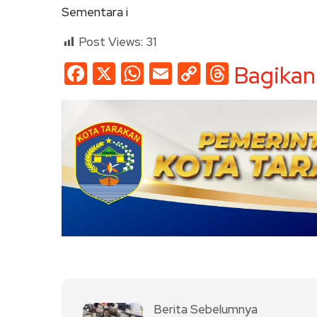
Sementara i
Post Views:
31
Facebook
X
WhatsApp
Email
Copy
Threads
Bagikan
Link
Berita Sebelumnya