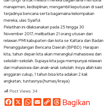
manajemen, kedisiplinan, mengambil keputusan di saat
terjadinya bencana serta bagamaina kekompakan
mereka, ulas Syaiful.
Pelatihan ini dilaksanakan pada 25 hingga 30
November 2017, melibatkan 21 orang utusan dari
relawan PMI kabupaten dan kota se Kaltara dan Badan
Penanggulangan Bencana Daerah (BPBD). Harapan
kita, tahun depan kita akan merangkul mahasiswa dan
sekolah-sekolah. Supaya kita juga mempunyai relawan
dari mahasiswa dan anak-anak sekolah. Insya allah kalo
anggaran cukup, 1 tahun bisa kita adakan 2 kali
angkatan, tuntasnya.(humas/kraya)
Post Views:
34
Facebook
X
WhatsApp
Email
Copy
Threads
Bagikan