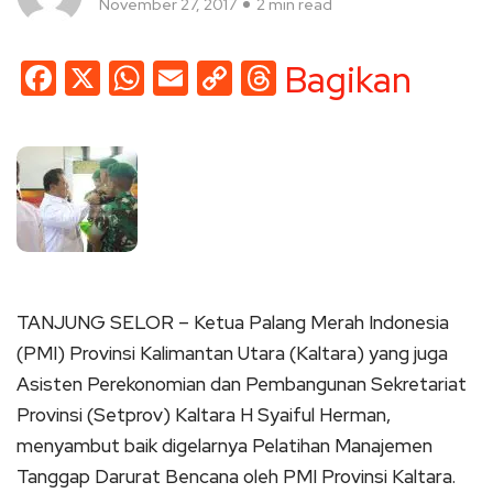
November 27, 2017
2 min read
Facebook
X
WhatsApp
Email
Copy
Threads
Bagikan
Link
TANJUNG SELOR – Ketua Palang Merah Indonesia
(PMI) Provinsi Kalimantan Utara (Kaltara) yang juga
Asisten Perekonomian dan Pembangunan Sekretariat
Provinsi (Setprov) Kaltara H Syaiful Herman,
menyambut baik digelarnya Pelatihan Manajemen
Tanggap Darurat Bencana oleh PMI Provinsi Kaltara.