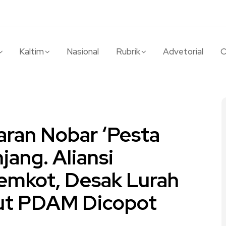
Kaltim
Nasional
Rubrik
Advetorial
O
ran Nobar ‘Pesta
jang. Aliansi
mkot, Desak Lurah
ut PDAM Dicopot