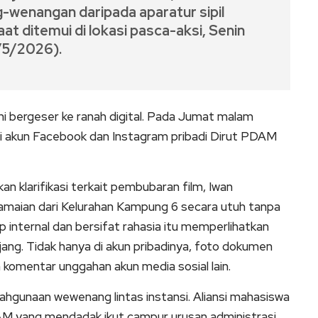
wenangan daripada aparatur sipil
t ditemui di lokasi pasca-aksi, Senin
/5/2026).
i bergeser ke ranah digital. Pada Jumat malam
 di akun Facebook dan Instagram pribadi Dirut PDAM
klarifikasi terkait pembubaran film, Iwan
maian dari Kelurahan Kampung 6 secara utuh tanpa
 internal dan bersifat rahasia itu memperlihatkan
jang. Tidak hanya di akun pribadinya, foto dokumen
m komentar unggahan akun media sosial lain.
alahgunaan wewenang lintas instansi. Aliansi mahasiswa
M yang mendadak ikut campur urusan administrasi