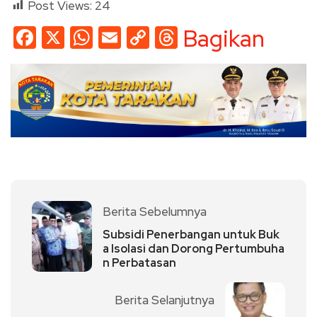
Post Views:
24
Facebook
X
WhatsApp
Email
Copy
Threads
Bagikan
Link
Berita Sebelumnya
Subsidi Penerbangan untuk Buk
a Isolasi dan Dorong Pertumbuha
n Perbatasan
Berita Selanjutnya