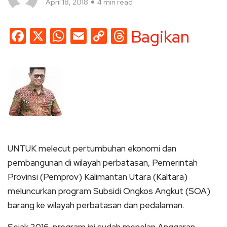
April 18, 2018
4 min read
Facebook
X
WhatsApp
Email
Copy
Threads
Bagikan
Link
UNTUK melecut pertumbuhan ekonomi dan
pembangunan di wilayah perbatasan, Pemerintah
Provinsi (Pemprov) Kalimantan Utara (Kaltara)
meluncurkan program Subsidi Ongkos Angkut (SOA)
barang ke wilayah perbatasan dan pedalaman.
Sejak 2016, program ini sudah menelan Anggaran