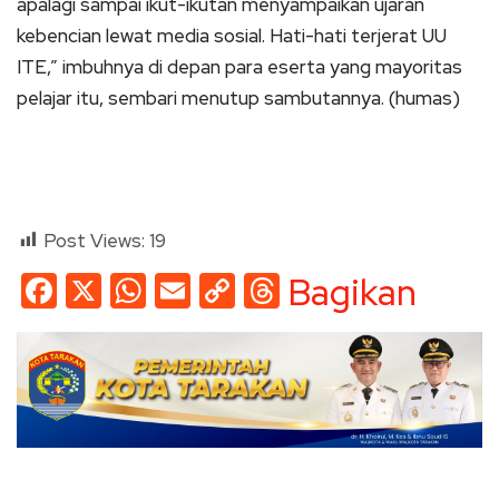
apalagi sampai ikut-ikutan menyampaikan ujaran
kebencian lewat media sosial. Hati-hati terjerat UU
ITE,” imbuhnya di depan para eserta yang mayoritas
pelajar itu, sembari menutup sambutannya. (humas)
Post Views:
19
Facebook
X
WhatsApp
Email
Copy
Threads
Bagikan
Link