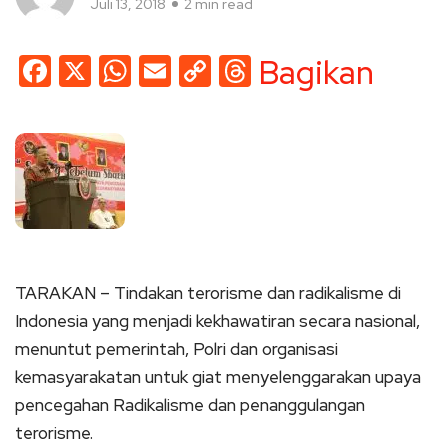
Juli 13, 2018
2 min read
Facebook
X
WhatsApp
Email
Copy
Threads
Bagikan
Link
TARAKAN – Tindakan terorisme dan radikalisme di
Indonesia yang menjadi kekhawatiran secara nasional,
menuntut pemerintah, Polri dan organisasi
kemasyarakatan untuk giat menyelenggarakan upaya
pencegahan Radikalisme dan penanggulangan
terorisme.