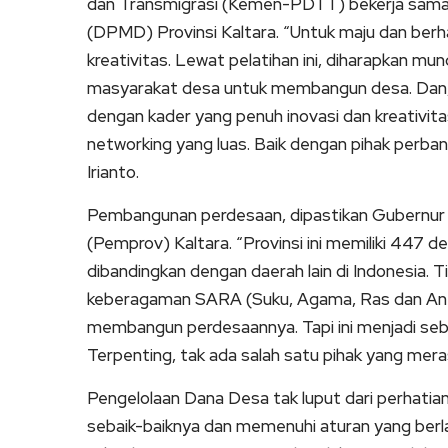
dan Transmigrasi (Kemen-PDTT) bekerja sam
(DPMD) Provinsi Kaltara. “Untuk maju dan berha
kreativitas. Lewat pelatihan ini, diharapkan mu
masyarakat desa untuk membangun desa. Dan, s
dengan kader yang penuh inovasi dan kreativitas.
networking yang luas. Baik dengan pihak perbank
Irianto.
Pembangunan perdesaan, dipastikan Gubernur t
(Pemprov) Kaltara. “Provinsi ini memiliki 447 des
dibandingkan dengan daerah lain di Indonesia. T
keberagaman SARA (Suku, Agama, Ras dan Anta
membangun perdesaannya. Tapi ini menjadi sebua
Terpenting, tak ada salah satu pihak yang merasa
Pengelolaan Dana Desa tak luput dari perhatian
sebaik-baiknya dan memenuhi aturan yang berl