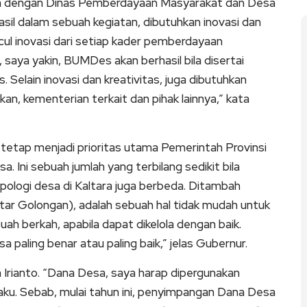
a dengan Dinas Pemberdayaan Masyarakat dan Desa
sil dalam sebuah kegiatan, dibutuhkan inovasi dan
ncul inovasi dari setiap kader pemberdayaan
aya yakin, BUMDes akan berhasil bila disertai
 Selain inovasi dan kreativitas, juga dibutuhkan
an, kementerian terkait dan pihak lainnya,” kata
etap menjadi prioritas utama Pemerintah Provinsi
a. Ini sebuah jumlah yang terbilang sedikit bila
ipologi desa di Kaltara juga berbeda. Ditambah
r Golongan), adalah sebuah hal tidak mudah untuk
h berkah, apabila dapat dikelola dengan baik.
 paling benar atau paling baik,” jelas Gubernur.
 Irianto. “Dana Desa, saya harap dipergunakan
aku. Sebab, mulai tahun ini, penyimpangan Dana Desa