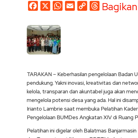
Facebook
X
WhatsApp
Email
Copy
Threads
Bagikan
Link
TARAKAN – Keberhasilan pengelolaan Badan Us
pendukung. Yakni inovasi, kreativitas dan netw
kelola, transparan dan akuntabel juga akan 
mengelola potensi desa yang ada. Hal ini disam
Irianto Lambrie saat membuka Pelatihan Kad
Pengelolaan BUMDes Angkatan XIV di Ruang Pe
Pelatihan ini digelar oleh Balatmas Banjarma