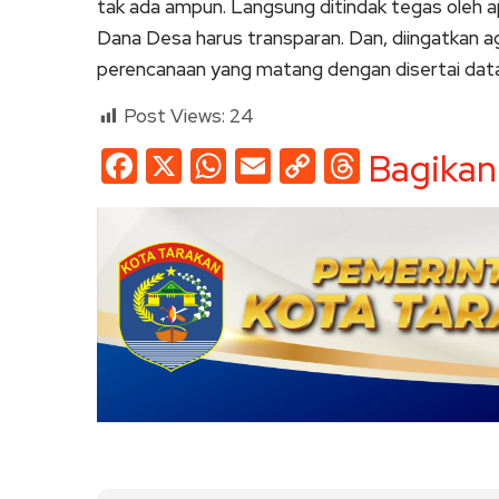
tak ada ampun. Langsung ditindak tegas oleh 
Dana Desa harus transparan. Dan, diingatkan ag
perencanaan yang matang dengan disertai data 
Post Views:
24
Facebook
X
WhatsApp
Email
Copy
Threads
Bagikan
Link