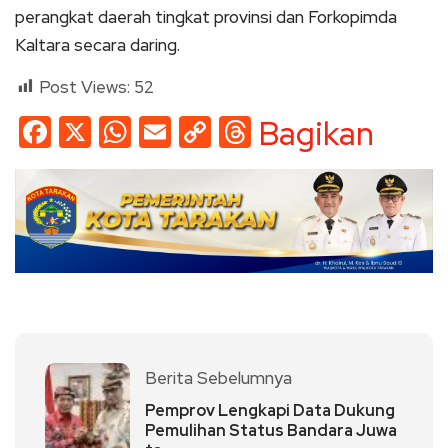
perangkat daerah tingkat provinsi dan Forkopimda
Kaltara secara daring.
Post Views:
52
Facebook
X
WhatsApp
Email
Copy
Threads
Bagikan
Link
Berita Sebelumnya
Pemprov Lengkapi Data Dukung
Pemulihan Status Bandara Juwa