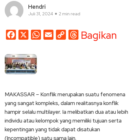
Hendri
Juli 31, 2024
2 min read
Facebook
X
WhatsApp
Email
Copy
Threads
Bagikan
Link
MAKASSAR – Konflik merupakan suatu fenomena
yang sangat kompleks, dalam realitasnya konflik
hampir selalu multilayer. Ia melibatkan dua atau lebih
individu atau kelompok yang memiliki tujuan serta
kepentingan yang tidak dapat disatukan
(Incompatible) satu sama lain.