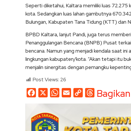
Seperti diketahui, Kaltara memiliki luas 72.275 
kota. Sedangkan luas lahan gambutnya 670.342,
Bulungan, Kabupaten Tana Tidung (KTT) dan N
BPBD Kaltara, lanjut Pandi, juga terus member
Penanggulangan Bencana (BNPB) Pusat terkait
bencana. Namun yang menjadi kendala saat ini a
lingkungan kabupaten/kota. “Akan tetapi itu bu
menjalin sinergitas dengan pemangku kepenting
Post Views:
26
Facebook
X
WhatsApp
Email
Copy
Threads
Bagikan
Link