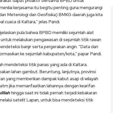
yarakat dapat proaktif bersama BPBD untuk
 menilai kerjasama itu begitu penting guna mengurangi
adan Meterologi dan Geofisika) BMKG daerah juga kita
 cuaca di Kaltara,” jelas Pandi.
ijelaskan pula bahwa BPBD memiliki sejumlah alat
untuk melakukan pengawasan di sejumlah titik rawan
pendeteksi banjir serta pergerakan angin. “Data dari
nformasikan ke sejumlah kabupaten/kota,” papar Pandi.
ah mendeteksi titik panas yang ada di Kaltara.
pakan lahan gambut. Beruntung, lanjutnya, provinsi
hutan yang memberikan dampak kabut asap di wilayah
atm jika memanfaatkan lahannya dengan kearifan
lillah
hingga saat ini tidak pernah terjadi kebakaran
 melalui satelit Lapan, untuk bisa mendeteksi titik