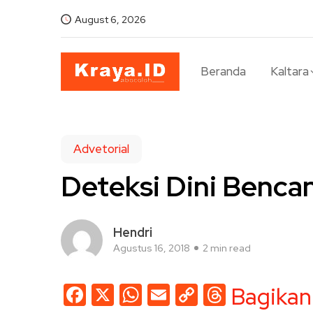
August 6, 2026
Beranda
Kaltara
Advetorial
Deteksi Dini Benca
Hendri
Agustus 16, 2018
2 min read
Facebook
X
WhatsApp
Email
Copy
Threads
Bagikan