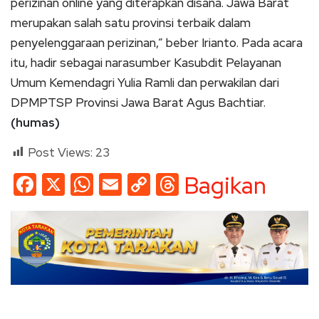
perizinan online yang diterapkan disana. Jawa Barat
merupakan salah satu provinsi terbaik dalam
penyelenggaraan perizinan,” beber Irianto. Pada acara
itu, hadir sebagai narasumber Kasubdit Pelayanan
Umum Kemendagri Yulia Ramli dan perwakilan dari
DPMPTSP Provinsi Jawa Barat Agus Bachtiar.
(humas)
Post Views:
23
Facebook
X
WhatsApp
Email
Copy
Threads
Bagikan
Link