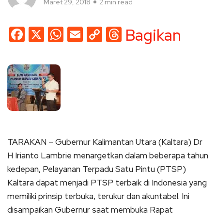
Maret 29, 2018
2 min read
Facebook
X
WhatsApp
Email
Copy
Threads
Bagikan
Link
TARAKAN – Gubernur Kalimantan Utara (Kaltara) Dr
H Irianto Lambrie menargetkan dalam beberapa tahun
kedepan, Pelayanan Terpadu Satu Pintu (PTSP)
Kaltara dapat menjadi PTSP terbaik di Indonesia yang
memiliki prinsip terbuka, terukur dan akuntabel. Ini
disampaikan Gubernur saat membuka Rapat