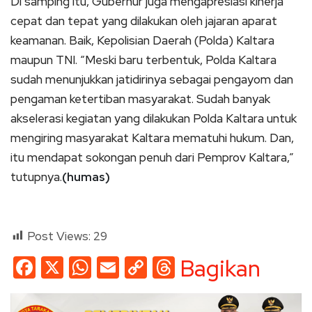
Di samping itu, Gubernur juga mengapresiasi kinerja
cepat dan tepat yang dilakukan oleh jajaran aparat
keamanan. Baik, Kepolisian Daerah (Polda) Kaltara
maupun TNI. “Meski baru terbentuk, Polda Kaltara
sudah menunjukkan jatidirinya sebagai pengayom dan
pengaman ketertiban masyarakat. Sudah banyak
akselerasi kegiatan yang dilakukan Polda Kaltara untuk
mengiring masyarakat Kaltara mematuhi hukum. Dan,
itu mendapat sokongan penuh dari Pemprov Kaltara,”
tutupnya.
(humas)
Post Views:
29
Facebook
X
WhatsApp
Email
Copy
Threads
Bagikan
Link