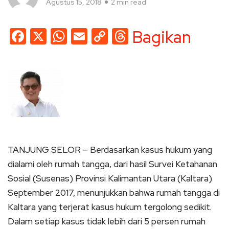
Agustus 15, 2018
2 min read
Facebook
X
WhatsApp
Email
Copy
Threads
Bagikan
Link
TANJUNG SELOR – Berdasarkan kasus hukum yang
dialami oleh rumah tangga, dari hasil Survei Ketahanan
Sosial (Susenas) Provinsi Kalimantan Utara (Kaltara)
September 2017, menunjukkan bahwa rumah tangga di
Kaltara yang terjerat kasus hukum tergolong sedikit.
Dalam setiap kasus tidak lebih dari 5 persen rumah