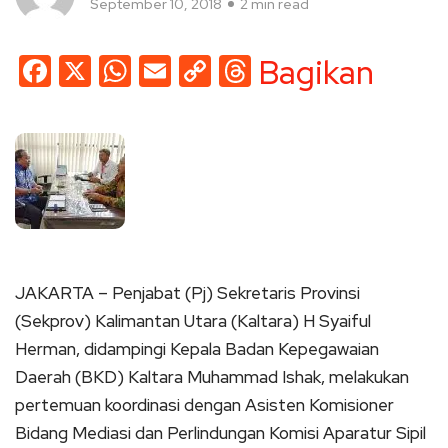
September 10, 2018
2 min read
Facebook
X
WhatsApp
Email
Copy
Threads
Bagikan
Link
JAKARTA – Penjabat (Pj) Sekretaris Provinsi
(Sekprov) Kalimantan Utara (Kaltara) H Syaiful
Herman, didampingi Kepala Badan Kepegawaian
Daerah (BKD) Kaltara Muhammad Ishak, melakukan
pertemuan koordinasi dengan Asisten Komisioner
Bidang Mediasi dan Perlindungan Komisi Aparatur Sipil