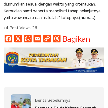
diumumkan sesuai dengan waktu yang ditentukan.
Kemudian nanti peserta mengikuti tahap selanjutnya,
yaitu wawancara dan makalah,” tutupnya.
(humas)
Post Views:
26
Facebook
X
WhatsApp
Email
Copy
Threads
Bagikan
Link
Berita Sebelumnya