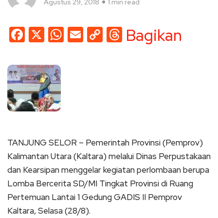
Agustus 29, 2018
1 min read
Facebook
X
WhatsApp
Email
Copy
Threads
Bagikan
Link
TANJUNG SELOR – Pemerintah Provinsi (Pemprov)
Kalimantan Utara (Kaltara) melalui Dinas Perpustakaan
dan Kearsipan menggelar kegiatan perlombaan berupa
Lomba Bercerita SD/MI Tingkat Provinsi di Ruang
Pertemuan Lantai 1 Gedung GADIS II Pemprov
Kaltara, Selasa (28/8).