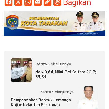
Facebook
X
WhatsApp
Email
Copy
Threads
Bagikan
Link
Berita Sebelumnya
Naik 0,64, Nilai IPM Kaltara 2017;
69,84
Berita Selanjutnya
Pemprov akan Bentuk Lembaga
Kajian Kelautan Perikanan