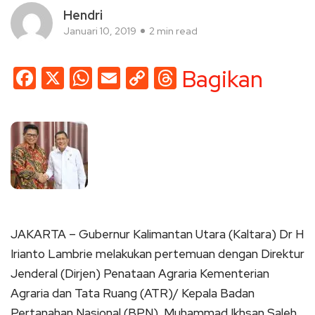
Hendri
Januari 10, 2019
2 min read
Facebook
X
WhatsApp
Email
Copy
Threads
Bagikan
Link
JAKARTA – Gubernur Kalimantan Utara (Kaltara) Dr H
Irianto Lambrie melakukan pertemuan dengan Direktur
Jenderal (Dirjen) Penataan Agraria Kementerian
Agraria dan Tata Ruang (ATR)/ Kepala Badan
Pertanahan Nasional (BPN), Muhammad Ikhsan Saleh