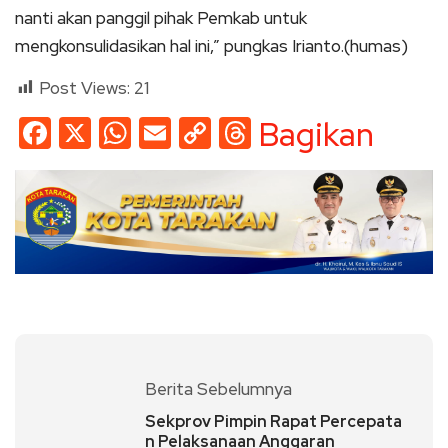
nanti akan panggil pihak Pemkab untuk
mengkonsulidasikan hal ini,” pungkas Irianto.(humas)
Post Views:
21
Facebook
X
WhatsApp
Email
Copy
Threads
Bagikan
Link
Berita Sebelumnya
Sekprov Pimpin Rapat Percepata
n Pelaksanaan Anggaran