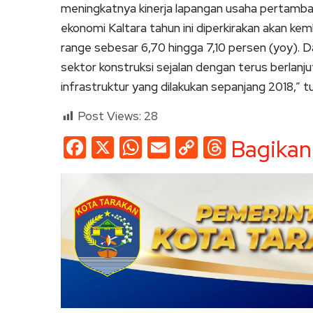
meningkatnya kinerja lapangan usaha pertamban
ekonomi Kaltara tahun ini diperkirakan akan kem
range sebesar 6,70 hingga 7,10 persen (yoy). Da
sektor konstruksi sejalan dengan terus berla
infrastruktur yang dilakukan sepanjang 2018,” t
Post Views:
28
Facebook
X
WhatsApp
Email
Copy
Threads
Bagikan
Link