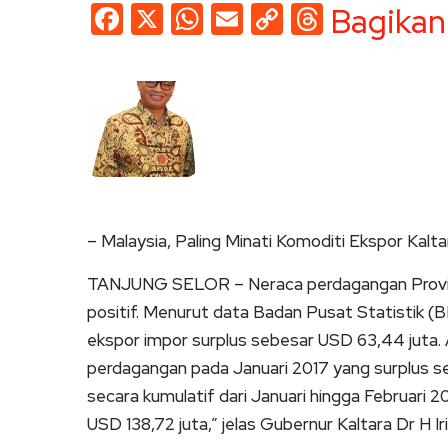
Facebook
X
WhatsApp
Email
Copy
Threads
Bagikan
Link
– Malaysia, Paling Minati Komoditi Ekspor Kalta
TANJUNG SELOR – Neraca perdagangan Provinsi 
positif. Menurut data Badan Pusat Statistik (
ekspor impor surplus sebesar USD 63,44 juta. 
perdagangan pada Januari 2017 yang surplus s
secara kumulatif dari Januari hingga Februari 
USD 138,72 juta,” jelas Gubernur Kaltara Dr H Ir