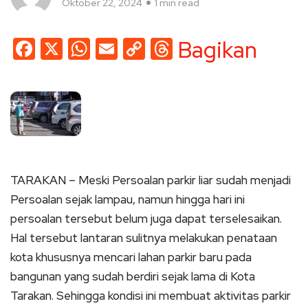
Oktober 22, 2024
1 min read
Facebook
X
WhatsApp
Email
Copy
Threads
Bagikan
Link
TARAKAN – Meski Persoalan parkir liar sudah menjadi
Persoalan sejak lampau, namun hingga hari ini
persoalan tersebut belum juga dapat terselesaikan.
Hal tersebut lantaran sulitnya melakukan penataan
kota khususnya mencari lahan parkir baru pada
bangunan yang sudah berdiri sejak lama di Kota
Tarakan. Sehingga kondisi ini membuat aktivitas parkir