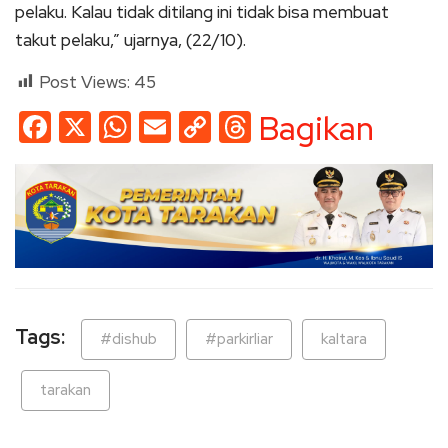
pelaku. Kalau tidak ditilang ini tidak bisa membuat
takut pelaku,” ujarnya, (22/10).
Post Views:
45
Facebook
X
WhatsApp
Email
Copy
Threads
Bagikan
Link
Tags:
#dishub
#parkirliar
kaltara
tarakan