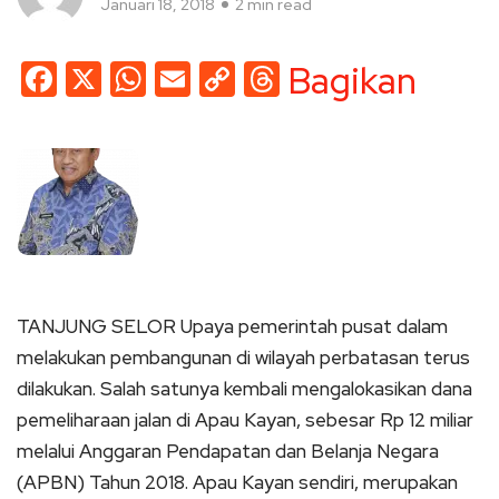
Januari 18, 2018
2 min read
Facebook
X
WhatsApp
Email
Copy
Threads
Bagikan
Link
TANJUNG SELOR Upaya pemerintah pusat dalam
melakukan pembangunan di wilayah perbatasan terus
dilakukan. Salah satunya kembali mengalokasikan dana
pemeliharaan jalan di Apau Kayan, sebesar Rp 12 miliar
melalui Anggaran Pendapatan dan Belanja Negara
(APBN) Tahun 2018. Apau Kayan sendiri, merupakan