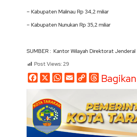
– Kabupaten Malinau Rp 34,2 miliar
– Kabupaten Nunukan Rp 35,2 miliar
SUMBER : Kantor Wilayah Direktorat Jenderal
Post Views:
29
Facebook
X
WhatsApp
Email
Copy
Threads
Bagikan
Link