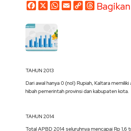
Facebook
X
WhatsApp
Email
Copy
Threads
Bagikan
Link
TAHUN 2013
Dari awal hanya 0 (nol) Rupiah, Kaltara memilik
hibah pemerintah provinsi dan kabupaten kota.
TAHUN 2014
Total APBD 2014 seluruhnya mencapai Rp 1,6 tri