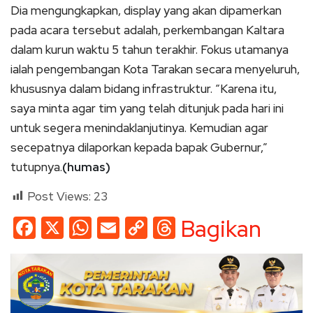
Dia mengungkapkan, display yang akan dipamerkan
pada acara tersebut adalah, perkembangan Kaltara
dalam kurun waktu 5 tahun terakhir. Fokus utamanya
ialah pengembangan Kota Tarakan secara menyeluruh,
khususnya dalam bidang infrastruktur. “Karena itu,
saya minta agar tim yang telah ditunjuk pada hari ini
untuk segera menindaklanjutinya. Kemudian agar
secepatnya dilaporkan kepada bapak Gubernur,”
tutupnya.
(humas)
Post Views:
23
Facebook
X
WhatsApp
Email
Copy
Threads
Bagikan
Link