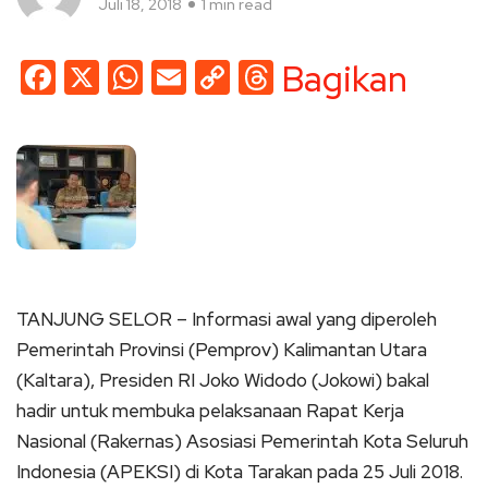
Juli 18, 2018
1 min read
Facebook
X
WhatsApp
Email
Copy
Threads
Bagikan
Link
TANJUNG SELOR – Informasi awal yang diperoleh
Pemerintah Provinsi (Pemprov) Kalimantan Utara
(Kaltara), Presiden RI Joko Widodo (Jokowi) bakal
hadir untuk membuka pelaksanaan Rapat Kerja
Nasional (Rakernas) Asosiasi Pemerintah Kota Seluruh
Indonesia (APEKSI) di Kota Tarakan pada 25 Juli 2018.