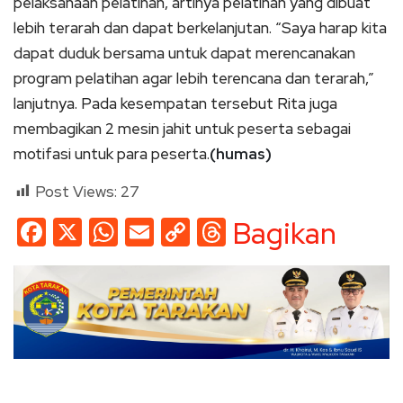
pelaksanaan pelatihan, artinya pelatihan yang dibuat
lebih terarah dan dapat berkelanjutan. “Saya harap kita
dapat duduk bersama untuk dapat merencanakan
program pelatihan agar lebih terencana dan terarah,”
lanjutnya. Pada kesempatan tersebut Rita juga
membagikan 2 mesin jahit untuk peserta sebagai
motifasi untuk para peserta.
(humas)
Post Views:
27
Facebook
X
WhatsApp
Email
Copy
Threads
Bagikan
Link