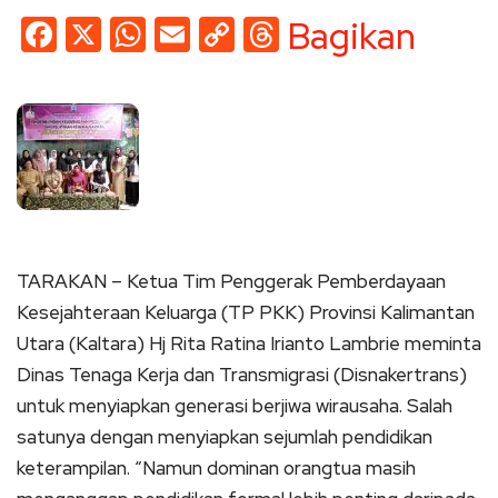
Facebook
X
WhatsApp
Email
Copy
Threads
Bagikan
Link
TARAKAN – Ketua Tim Penggerak Pemberdayaan
Kesejahteraan Keluarga (TP PKK) Provinsi Kalimantan
Utara (Kaltara) Hj Rita Ratina Irianto Lambrie meminta
Dinas Tenaga Kerja dan Transmigrasi (Disnakertrans)
untuk menyiapkan generasi berjiwa wirausaha. Salah
satunya dengan menyiapkan sejumlah pendidikan
keterampilan. “Namun dominan orangtua masih