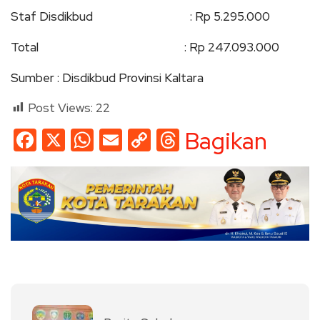
Staf Disdikbud : Rp 5.295.000
Total : Rp 247.093.000
Sumber : Disdikbud Provinsi Kaltara
Post Views:
22
Facebook
X
WhatsApp
Email
Copy
Threads
Bagikan
Link