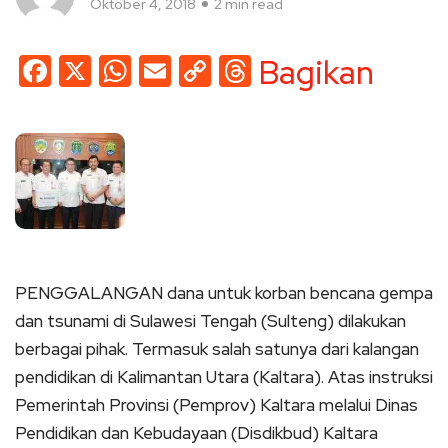
Oktober 4, 2018
2 min read
Facebook
X
WhatsApp
Email
Copy
Threads
Bagikan
Link
PENGGALANGAN dana untuk korban bencana gempa
dan tsunami di Sulawesi Tengah (Sulteng) dilakukan
berbagai pihak. Termasuk salah satunya dari kalangan
pendidikan di Kalimantan Utara (Kaltara). Atas instruksi
Pemerintah Provinsi (Pemprov) Kaltara melalui Dinas
Pendidikan dan Kebudayaan (Disdikbud) Kaltara