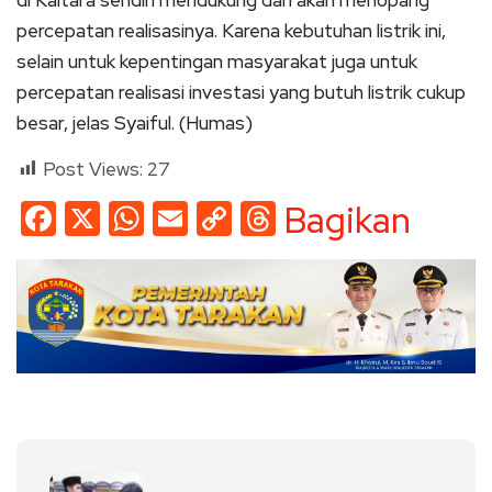
percepatan realisasinya.
Karena kebutuhan listrik ini,
selain untuk kepentingan masyarakat juga untuk
percepatan realisasi investasi yang butuh listrik cukup
besar, jelas Syaiful. (Humas)
Post Views:
27
Facebook
X
WhatsApp
Email
Copy
Threads
Bagikan
Link