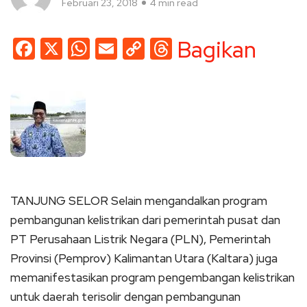
Februari 23, 2018
4 min read
Facebook
X
WhatsApp
Email
Copy
Threads
Bagikan
Link
TANJUNG SELOR Selain mengandalkan program
pembangunan kelistrikan dari pemerintah pusat dan
PT Perusahaan Listrik Negara (PLN), Pemerintah
Provinsi (Pemprov) Kalimantan Utara (Kaltara) juga
memanifestasikan program pengembangan kelistrikan
untuk daerah terisolir dengan pembangunan