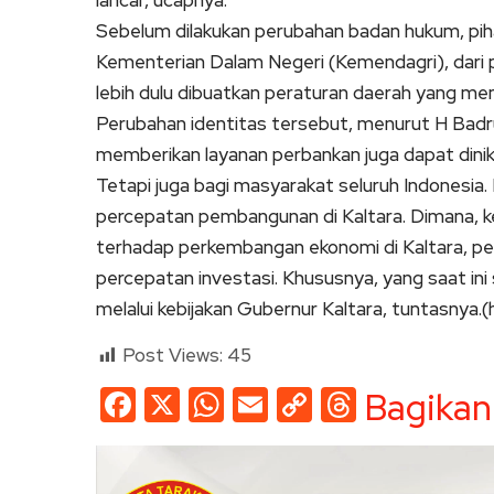
lancar, ucapnya.
Sebelum dilakukan perubahan badan hukum, pih
Kementerian Dalam Negeri (Kemendagri), dari
lebih dulu dibuatkan peraturan daerah yang m
Perubahan identitas tersebut, menurut H Badr
memberikan layanan perbankan juga dapat dinikm
Tetapi juga bagi masyarakat seluruh Indonesia
percepatan pembangunan di Kaltara. Dimana, k
terhadap perkembangan ekonomi di Kaltara, 
percepatan investasi. Khususnya, yang saat in
melalui kebijakan Gubernur Kaltara, tuntasnya.
Post Views:
45
Facebook
X
WhatsApp
Email
Copy
Threads
Bagikan
Link