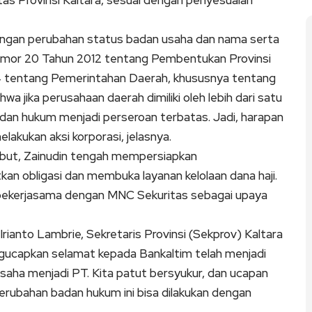
s Provinsi Kaltara, sesuai dengan penyesuaian
angan perubahan status badan usaha dan nama serta
omor 20 Tahun 2012 tentang Pembentukan Provinsi
4 tentang Pemerintahan Daerah, khususnya tentang
 jika perusahaan daerah dimiliki oleh lebih dari satu
an hukum menjadi perseroan terbatas. Jadi, harapan
kukan aksi korporasi, jelasnya.
ebut, Zainudin tengah mempersiapkan
kan obligasi dan membuka layanan kelolaan dana haji.
n bekerjasama dengan MNC Sekuritas sebagai upaya
rianto Lambrie, Sekretaris Provinsi (Sekprov) Kaltara
ucapkan selamat kepada Bankaltim telah menjadi
usaha menjadi PT. Kita patut bersyukur, dan ucapan
rubahan badan hukum ini bisa dilakukan dengan