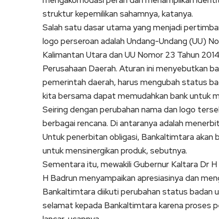
mengakomodasi peran dan menampilkan identita
struktur kepemilikan sahamnya, katanya.
Salah satu dasar utama yang menjadi pertimb
logo perseroan adalah Undang-Undang (UU) N
Kalimantan Utara dan UU Nomor 23 Tahun 201
Perusahaan Daerah. Aturan ini menyebutkan bahwa
pemerintah daerah, harus mengubah status bad
kita bersama dapat memudahkan bank untuk mela
Seiring dengan perubahan nama dan logo ters
berbagai rencana. Di antaranya adalah menerbit
Untuk penerbitan obligasi, Bankaltimtara aka
untuk mensinergikan produk, sebutnya.
Sementara itu, mewakili Gubernur Kaltara Dr H I
H Badrun menyampaikan apresiasinya dan meng
Bankaltimtara diikuti perubahan status badan 
selamat kepada Bankaltimtara karena proses pe