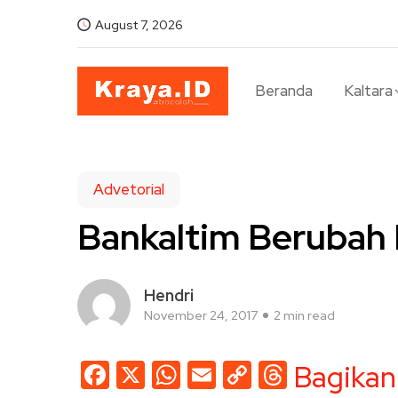
August 7, 2026
Beranda
Kaltara
Advetorial
Bankaltim Berubah 
Hendri
November 24, 2017
2 min read
Facebook
X
WhatsApp
Email
Copy
Threads
Bagikan