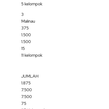
5 kelompok
3
Malinau
375
1.500
1.500
15
11 kelompok
JUMLAH
1.875
7.500
7.500
75