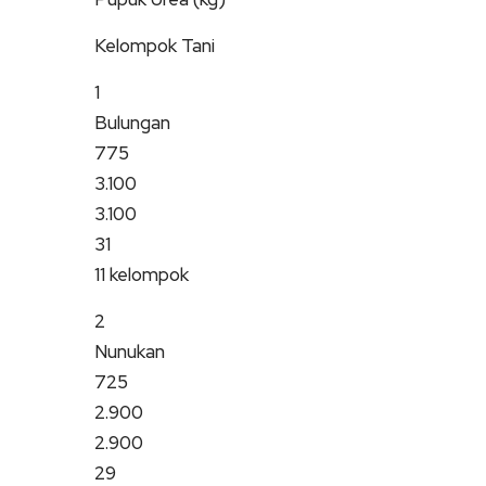
Kelompok Tani
1
Bulungan
775
3.100
3.100
31
11 kelompok
2
Nunukan
725
2.900
2.900
29