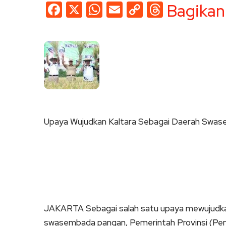
Facebook
X
WhatsApp
Email
Copy
Threads
Bagikan
Link
Upaya Wujudkan Kaltara Sebagai Daerah Swa
JAKARTA Sebagai salah satu upaya mewujudkan
swasembada pangan, Pemerintah Provinsi (Pem