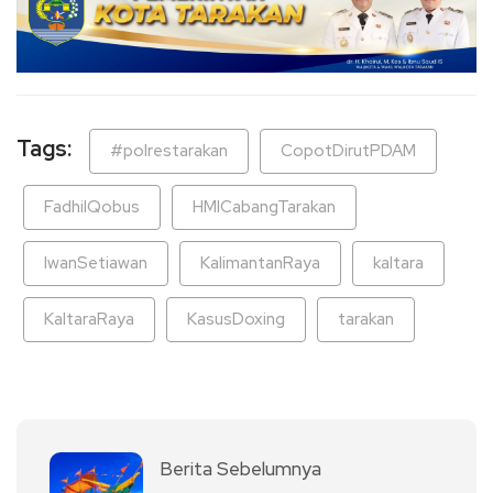
Tags:
#polrestarakan
CopotDirutPDAM
FadhilQobus
HMICabangTarakan
IwanSetiawan
KalimantanRaya
kaltara
KaltaraRaya
KasusDoxing
tarakan
Berita Sebelumnya