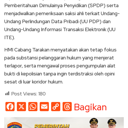
Pemberitahuan Dimulainya Penyidikan (SPDP) serta
menjadwalkan pemeriksaan saksi ahli terkait Undang-
Undang Perlindungan Data Pribadi (UU PDP) dan
Undang-Undang Informasi Transaksi Elektronik (UU
ITE).
HMI Cabang Tarakan menyatakan akan tetap fokus
pada substansi pelanggaran hukum yang menjerat
terlapor, serta mengawal proses pengumpulan alat
bukti di kepolisian tanpa ingin terdistraksi oleh opini
sesat di luar koridor hukum.
Post Views:
180
Facebook
X
WhatsApp
Email
Copy
Threads
Bagikan
Link