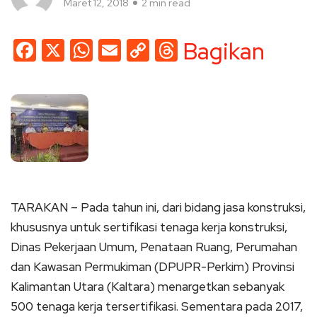
Maret 12, 2018
2 min read
Facebook
X
WhatsApp
Email
Copy
Threads
Bagikan
Link
TARAKAN – Pada tahun ini, dari bidang jasa konstruksi,
khususnya untuk sertifikasi tenaga kerja konstruksi,
Dinas Pekerjaan Umum, Penataan Ruang, Perumahan
dan Kawasan Permukiman (DPUPR-Perkim) Provinsi
Kalimantan Utara (Kaltara) menargetkan sebanyak
500 tenaga kerja tersertifikasi. Sementara pada 2017,