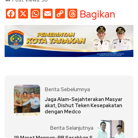
Facebook
X
WhatsApp
Email
Copy
Threads
Bagikan
Link
Berita Sebelumnya
Jaga Alam-Sejahterakan Masyar
akat, Dishut Teken Kesepakatan
dengan Medco
Berita Selanjutnya
19 Maret Menpan-RB Serahkan S