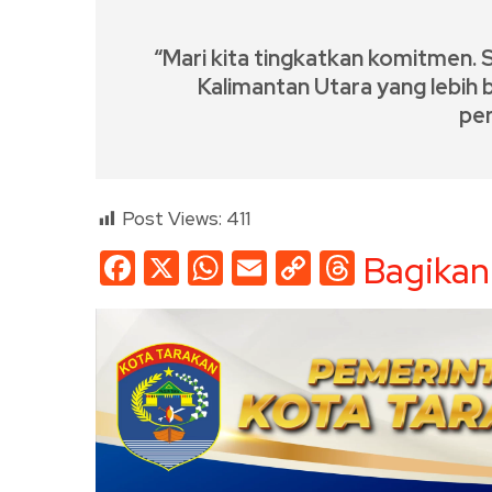
“Mari kita tingkatkan komitmen.
Kalimantan Utara yang lebih
pe
Post Views:
411
Facebook
X
WhatsApp
Email
Copy
Threads
Bagikan
Link