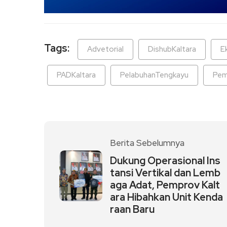
Tags:
Advetorial
DishubKaltara
E
PADKaltara
PelabuhanTengkayu
Pem
Berita Sebelumnya
Dukung Operasional Ins
tansi Vertikal dan Lemb
aga Adat, Pemprov Kalt
ara Hibahkan Unit Kenda
raan Baru