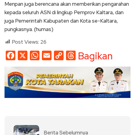
Menpan juga berencana akan memberikan pengarahan
kepada seluruh ASN di lingkup Pemprov Kaltara, dan
juga Pemerintah Kabupaten dan Kota se-Kaltara,
pungkasnya. (humas)
Post Views:
26
Facebook
X
WhatsApp
Email
Copy
Threads
Bagikan
Link
Berita Sebelumnya