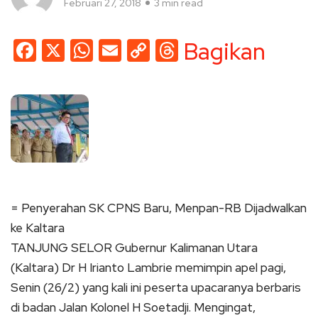
Februari 27, 2018
3 min read
Facebook
X
WhatsApp
Email
Copy
Threads
Bagikan
Link
= Penyerahan SK CPNS Baru, Menpan-RB Dijadwalkan
ke Kaltara
TANJUNG SELOR Gubernur Kalimanan Utara
(Kaltara) Dr H Irianto Lambrie memimpin apel pagi,
Senin (26/2) yang kali ini peserta upacaranya berbaris
di badan Jalan Kolonel H Soetadji. Mengingat,