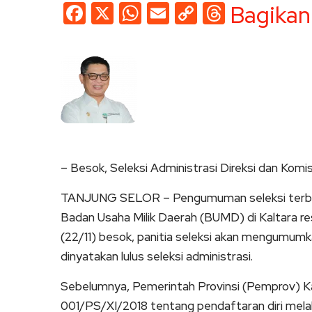
Facebook
X
WhatsApp
Email
Copy
Threads
Bagikan
Link
– Besok, Seleksi Administrasi Direksi dan Ko
TANJUNG SELOR – Pengumuman seleksi terbuka 
Badan Usaha Milik Daerah (BUMD) di Kaltara resm
(22/11) besok, panitia seleksi akan mengumumk
dinyatakan lulus seleksi administrasi.
Sebelumnya, Pemerintah Provinsi (Pemprov) 
001/PS/XI/2018 tentang pendaftaran diri melalu