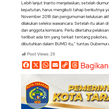
Lebih lanjut Irianto menjelaskan, setelah diumu
kepatutan, harus mengikuti tahap berikutnya ya
November 2018 dan pengumuman kelulusan akhi
dilakukan seleksi wawancara. Setelah itu akan d
dan anggota komisaris. Perlu diketahui pelaksana
terlibat ada tim yang terkait tentang psikotes
dibutuhkan dalam BUMD itu,” tuntas Gubernur.
Post Views:
29
Facebook
X
WhatsApp
Email
Copy
Threads
Bagikan
Link