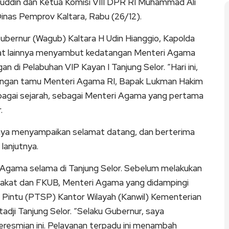
ddin dan Ketua Komisi VIII DPR RI Muhammad Ali
nas Pemprov Kaltara, Rabu (26/12).
ubernur (Wagub) Kaltara H Udin Hianggio, Kapolda
jabat lainnya menyambut kedatangan Menteri Agama
 di Pelabuhan VIP Kayan I Tanjung Selor. “Hari ini,
angan tamu Menteri Agama RI, Bapak Lukman Hakim
ebagai sejarah, sebagai Menteri Agama yang pertama
.
saya menyampaikan selamat datang, dan berterima
lanjutnya.
 Agama selama di Tanjung Selor. Sebelum melakukan
rakat dan FKUB, Menteri Agama yang didampingi
Pintu (PTSP) Kantor Wilayah (Kanwil) Kementerian
dji Tanjung Selor. “Selaku Gubernur, saya
resmian ini. Pelayanan terpadu ini menambah