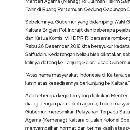
Menteri Agama (Menag) RI Lukman Hakim Saifu
Tahir di Ruang Pertemuan Gedung Gabungan Di
Sebelumnya, Gubernur yang didampingi Wakil G
Kaltara Brigjen Pol. Indrajit dan beberapa pe
dan Ketua Komisi VIII DPR RI bersama rombongan
Rabu 26 Desember 2018 kita bersyukur kedat
Saifuddin. Kedatangan beliau bisa dikatakan s
kalinya datang ke Tanjung Selor,” ucap Gubernur
“Atas nama masyarakat Indonesia di Kaltara, 
kasih atas kesediaannya berkunjung ke Kaltara,” 
Ada beberapa kegiatan yang dilakukan Menteri
dialog dengan para tokoh agama, tokoh masya
Gubernur meresmikan Pelayanan Terpadu Satu 
Agama (Kemenag) Kaltara di Jalan Kolonel Soeta
menyampaikan hormat dan terima kasih atas pe