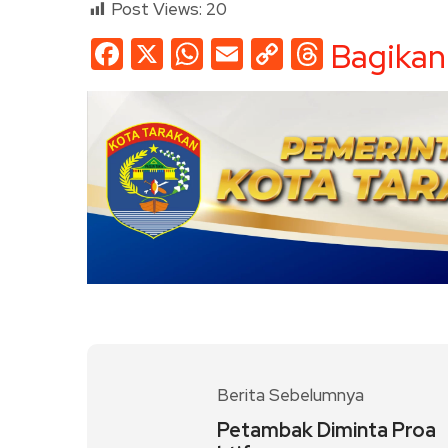
Post Views:
20
Facebook
X
WhatsApp
Email
Copy
Threads
Bagikan
Link
Berita Sebelumnya
Petambak Diminta Proa