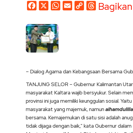
Facebook
X
WhatsApp
Email
Copy
Threads
Bagikan
Link
– Dialog Agama dan Kebangsaan Bersama Guber
TANJUNG SELOR – Gubernur Kalimantan Utara 
masyarakat Kaltara wajib bersyukur. Selain me
provinsi ini juga memiliki keunggulan sosial. Ya
masyarakat yang majemuk, namun
alhamdulill
bersama. Kemajemukan di satu sisi adalah anuger
tidak dijaga dengan baik,” kata Gubernur dal