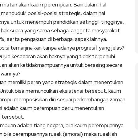
rmatan akan kaum perempuan. Baik dalam hal
nduduki posisi-posisi strategis, dalam hal
nya untuk menempuh pendidikan setinggi-tingginya,
ki hak suara yang sama sebagai anggota masyarakat
%, serta pengakuan di berbagai aspek lainnya.
si temarjinalkan tanpa adanya progresif yang jelas?
jud kesadaran akan haknya yang tidak terpenuhi
puan akan ketidakmampuannya untuk bersaing secara
mewannya?
n memiliki peran yang strategis dalam menentukan
Untuk bisa memunculkan eksistensi tersebut, kaum
mampu memposisikan diri sesuai perkembangan zaman
 ini adalah kaum perempuan perlu menentukan
 tersebut.
empuan adalah tiang negara, bila kaum perempuannya
an bila perempuannya rusak (amoral) maka rusaklah