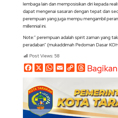
lembaga lain dan memposisikan diri kepada real
dapat mengenai sasaran dengan tepat dan sec
perempuan yang juga mempu mengambil peran 
millennial ini.
Note:” perempuan adalah spirit zaman yang tak
peradaban” (mukaddimah Pedoman Dasar KOH
Post Views:
58
Facebook
X
WhatsApp
Email
Copy
Threads
Bagikan
Link