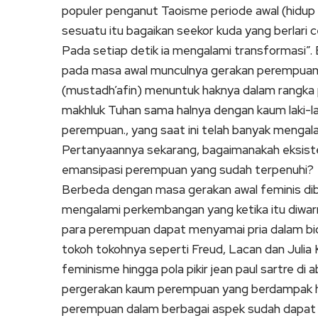
populer penganut Taoisme periode awal (hidup 
sesuatu itu bagaikan seekor kuda yang berlari 
Pada setiap detik ia mengalami transformasi”
pada masa awal munculnya gerakan perempuan 
(mustadh’afin) menuntuk haknya dalam rangka p
makhluk Tuhan sama halnya dengan kaum laki-la
perempuan., yang saat ini telah banyak menga
Pertanyaannya sekarang, bagaimanakah eksiste
emansipasi perempuan yang sudah terpenuhi?
Berbeda dengan masa gerakan awal feminis dib
mengalami perkembangan yang ketika itu diwar
para perempuan dapat menyamai pria dalam bida
tokoh tokohnya seperti Freud, Lacan dan Julia 
feminisme hingga pola pikir jean paul sartre 
pergerakan kaum perempuan yang berdampak hin
perempuan dalam berbagai aspek sudah dapat d