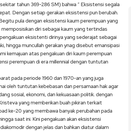
sekitar tahun 369-286 SM) bahwa “ Eksistensi segala
cepat. Dengan setiap gerakan eksistensi pun berubah.
. Begitu pula dengan eksistensi kaum perempuan yang
memposisikan diri sebagai kaum yang tertindas
engakuan eksistenti dirinya yang sederajat sebagai
ki, hingga muncullah gerakan ynag disebut emansipasi
lami kemajuan atas pengakuan diri kaum perempuan
nsi perempuan di era millennial dengan tuntutan
arat pada periode 1960 dan 1970-an yang juga
nai oleh tuntutan kebebasan dan persamaan hak agar
ng sosial, ekonomi, dan kekuasaan politik. dengan
Kristeva yang memberikan buah pikiran terkait
di abad ke-20 yang membawa banyak perubahan pada
gga saat ini. Kini pengakuan akan eksistensi
iakomodir dengan jelas dan bahkan diatur dalam