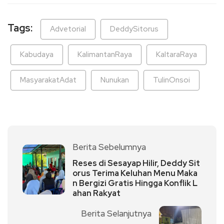
Tags:
Advetorial
DeddySitorus
Kabudaya
KalimantanRaya
KaltaraRaya
MasyarakatAdat
Nunukan
TulinOnsoi
Berita Sebelumnya
Reses di Sesayap Hilir, Deddy Sit
orus Terima Keluhan Menu Maka
n Bergizi Gratis Hingga Konflik L
ahan Rakyat
Berita Selanjutnya