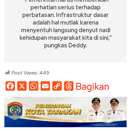
perhatian serius terhadap
perbatasan. Infrastruktur dasar
adalah hal mutlak karena
menyentuh langsung denyut nadi
kehidupan masyarakat kita di sini,”
pungkas Deddy.
Post Views:
449
Facebook
X
WhatsApp
Email
Copy
Threads
Bagikan
Link