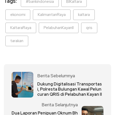
Tags:
#bankindonesia
BIKaltara
ekonomi
KalimantanRaya
kaltara
KaltaraRaya
PelabuhanKayanII
qris
tarakan
Berita Sebelumnya
Dukung Digitalisasi Transportas
i, Polresta Bulungan Kawal Pelun
curan QRIS di Pelabuhan Kayan II
Berita Selanjutnya
Dua Laporan Penipuan Oknum Bh