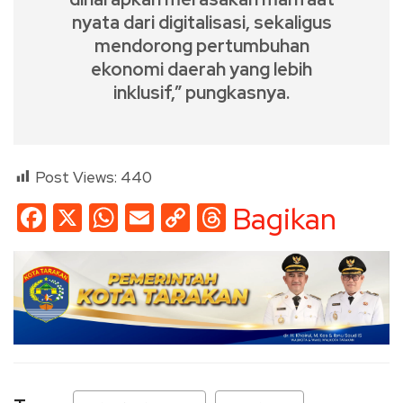
nyata dari digitalisasi, sekaligus
mendorong pertumbuhan
ekonomi daerah yang lebih
inklusif,” pungkasnya.
Post Views:
440
Facebook
X
WhatsApp
Email
Copy
Threads
Bagikan
Link