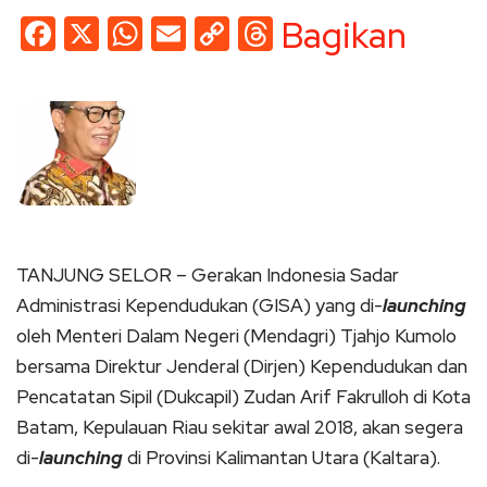
Facebook
X
WhatsApp
Email
Copy
Threads
Bagikan
Link
TANJUNG SELOR – Gerakan Indonesia Sadar
Administrasi Kependudukan (GISA) yang di-
launching
oleh Menteri Dalam Negeri (Mendagri) Tjahjo Kumolo
bersama Direktur Jenderal (Dirjen) Kependudukan dan
Pencatatan Sipil (Dukcapil) Zudan Arif Fakrulloh di Kota
Batam, Kepulauan Riau sekitar awal 2018, akan segera
di-
launching
di Provinsi Kalimantan Utara (Kaltara).