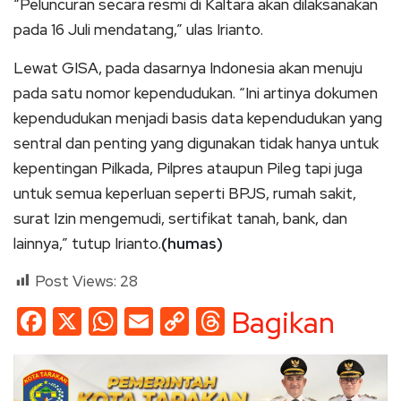
“Peluncuran secara resmi di Kaltara akan dilaksanakan
pada 16 Juli mendatang,” ulas Irianto.
Lewat GISA, pada dasarnya Indonesia akan menuju
pada satu nomor kependudukan. “Ini artinya dokumen
kependudukan menjadi basis data kependudukan yang
sentral dan penting yang digunakan tidak hanya untuk
kepentingan Pilkada, Pilpres ataupun Pileg tapi juga
untuk semua keperluan seperti BPJS, rumah sakit,
surat Izin mengemudi, sertifikat tanah, bank, dan
lainnya,” tutup Irianto.
(humas)
Post Views:
28
Facebook
X
WhatsApp
Email
Copy
Threads
Bagikan
Link