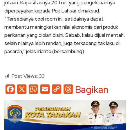
jutaan. Kapasitasnya 20 ton, yang pengelolaannya
dipercayakan kepada Pok Lahsar dimaksud.
“Tersedianya cool room ini, setidaknya dapat
membantu meningkatkan nilai ekonomis dari produk
perikanan yang diolah disini. Sebab, kalau dijual mentah,
selain nilainya lebih rendah, juga terkadang tak laku di
pasaran,” jelas Irianto.(bersambung)
Post Views:
33
Facebook
X
WhatsApp
Email
Copy
Threads
Bagikan
Link