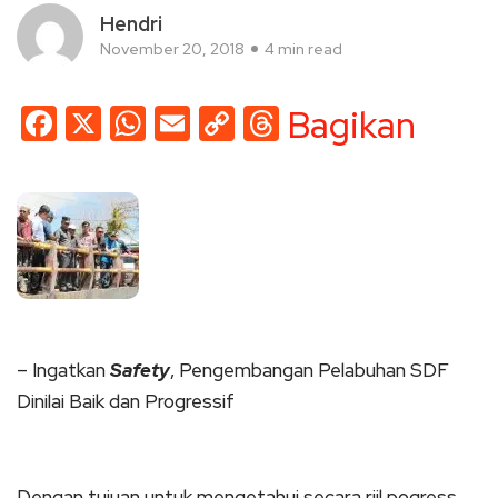
Hendri
November 20, 2018
4 min read
Facebook
X
WhatsApp
Email
Copy
Threads
Bagikan
Link
– Ingatkan
Safety
, Pengembangan Pelabuhan SDF
Dinilai Baik dan Progressif
Dengan tujuan untuk mengetahui secara riil pogress