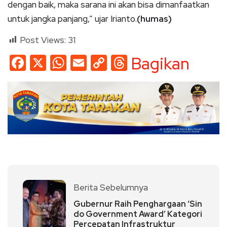
dengan baik, maka sarana ini akan bisa dimanfaatkan
untuk jangka panjang,” ujar Irianto.
(humas)
Post Views:
31
Facebook
X
WhatsApp
Email
Copy
Threads
Bagikan
Link
Berita Sebelumnya
Gubernur Raih Penghargaan ‘Sin
do Government Award’ Kategori
Percepatan Infrastruktur