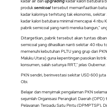
kadar air dan
upgrading
kadar kalori batubara b
produk
semicoal
tersebut memanfaatkan batubar
kadar kalorinya terhitung tak ekonomis, sekitar 3
kadar kalori batubara minimal mencapai 4 ribu 
pabrik semicoal yang nanti mereka bangun,” ung
Ditargetkan, pabrik tersebut akan tuntas diban
semicoal yang dihasilkan nanti sekitar 40 ribu t
memenuhi kebutuhan PLTU yang grup dari PKN 
Maluku Utara) guna kepentingan pasokan listrik 
konsumen, salah satunya RRT,” jelas Gubernur.
PKN sendiri, berinvestasi sekitar USD 600 juta 
Obi.
Belajar dan menyimak pengalaman PKN selama 
sejumlah Organisasi Perangkat Daerah (OPD) t
Pelayanan Terpadu Satu Pintu (DPMPTSP), D