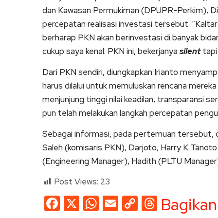
dan Kawasan Permukiman (DPUPR-Perkim), Din
percepatan realisasi investasi tersebut. “Kalta
berharap PKN akan berinvestasi di banyak bidan
cukup saya kenal. PKN ini, bekerjanya
silent
tapi
Dari PKN sendiri, diungkapkan Irianto menyampa
harus dilalui untuk memuluskan rencana merek
menjunjung tinggi nilai keadilan, transparansi
pun telah melakukan langkah percepatan penguru
Sebagai informasi, pada pertemuan tersebut, 
Saleh (komisaris PKN), Darjoto, Harry K Tanoto
(Engineering Manager), Hadith (PLTU Manager), 
Post Views:
23
Facebook
X
WhatsApp
Email
Copy
Threads
Bagikan