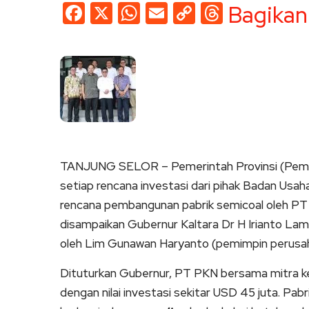
Facebook
X
WhatsApp
Email
Copy
Threads
Bagikan
Link
TANJUNG SELOR – Pemerintah Provinsi (Pempr
setiap rencana investasi dari pihak Badan Us
rencana pembangunan pabrik semicoal oleh PT P
disampaikan Gubernur Kaltara Dr H Irianto Lam
oleh Lim Gunawan Haryanto (pemimpin perusahaa
Dituturkan Gubernur, PT PKN bersama mitra k
dengan nilai investasi sekitar USD 45 juta. Pab