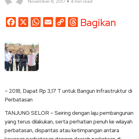
November 8, 2017
4 min read
Facebook
X
WhatsApp
Email
Copy
Threads
Bagikan
Link
– 2018, Dapat Rp 3,17 T untuk Bangun Infrastruktur di
Perbatasan
TANJUNG SELOR – Seiring dengan laju pembangunan
yang terus dilakukan, serta perhatian penuh ke wilayah
perbatasan, disparitas atau ketimpangan antara
kawasan perbatasan dengan daerah perkotaan di