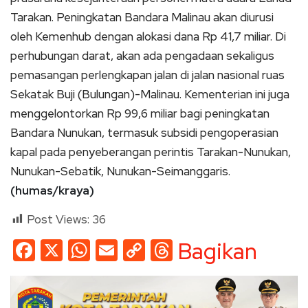
Tarakan. Peningkatan Bandara Malinau akan diurusi
oleh Kemenhub dengan alokasi dana Rp 41,7 miliar. Di
perhubungan darat, akan ada pengadaan sekaligus
pemasangan perlengkapan jalan di jalan nasional ruas
Sekatak Buji (Bulungan)-Malinau. Kementerian ini juga
menggelontorkan Rp 99,6 miliar bagi peningkatan
Bandara Nunukan, termasuk subsidi pengoperasian
kapal pada penyeberangan perintis Tarakan-Nunukan,
Nunukan-Sebatik, Nunukan-Seimanggaris.
(humas/kraya)
Post Views:
36
Facebook
X
WhatsApp
Email
Copy
Threads
Bagikan
Link