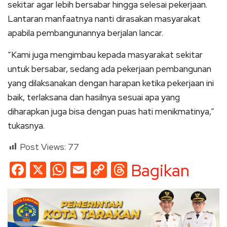
sekitar agar lebih bersabar hingga selesai pekerjaan.
Lantaran manfaatnya nanti dirasakan masyarakat
apabila pembangunannya berjalan lancar.
“Kami juga mengimbau kepada masyarakat sekitar
untuk bersabar, sedang ada pekerjaan pembangunan
yang dilaksanakan dengan harapan ketika pekerjaan ini
baik, terlaksana dan hasilnya sesuai apa yang
diharapkan juga bisa dengan puas hati menikmatinya,”
tukasnya.
Post Views:
77
Facebook
X
WhatsApp
Email
Copy
Threads
Bagikan
Link