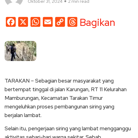
Oktober 31, 2024
2 min read
Facebook
X
WhatsApp
Email
Copy
Threads
Bagikan
Link
TARAKAN – Sebagian besar masyarakat yang
bertempat tinggal di jalan Karungan, RT 11 Kelurahan
Mamburungan, Kecamatan Tarakan Timur
mengeluhkan proses pembangunan siring yang
berjalan lambat.
Selain itu, pengerjaan siring yang lambat mengganggu
aktivitas sehari-hari warga sekitar. Sebab