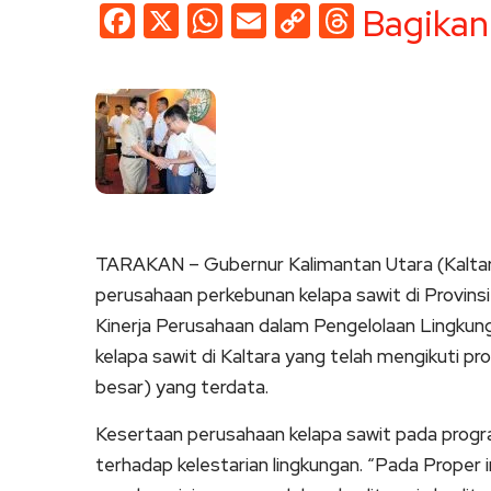
Facebook
X
WhatsApp
Email
Copy
Threads
Bagikan
Link
TARAKAN – Gubernur Kalimantan Utara (Kaltar
perusahaan perkebunan kelapa sawit di Provinsi
Kinerja Perusahaan dalam Pengelolaan Lingkung
kelapa sawit di Kaltara yang telah mengikuti pr
besar) yang terdata.
Kesertaan perusahaan kelapa sawit pada progr
terhadap kelestarian lingkungan. “Pada Proper in