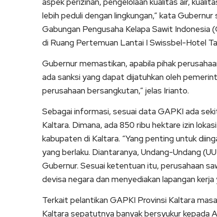
aspek perizinan, pengelolaan kualitas air, kuali
lebih peduli dengan lingkungan,” kata Gubern
Gabungan Pengusaha Kelapa Sawit Indonesia (G
di Ruang Pertemuan Lantai I Swissbel-Hotel Ta
Gubernur memastikan, apabila pihak perusahaan
ada sanksi yang dapat dijatuhkan oleh pemerinta
perusahaan bersangkutan,” jelas Irianto.
Sebagai informasi, sesuai data GAPKI ada sekita
Kaltara. Dimana, ada 850 ribu hektare izin lokas
kabupaten di Kaltara. “Yang penting untuk diin
yang berlaku. Diantaranya, Undang-Undang (U
Gubernur. Sesuai ketentuan itu, perusahaan s
devisa negara dan menyediakan lapangan kerja 
Terkait pelantikan GAPKI Provinsi Kaltara ma
Kaltara sepatutnya banyak bersyukur kepada Al