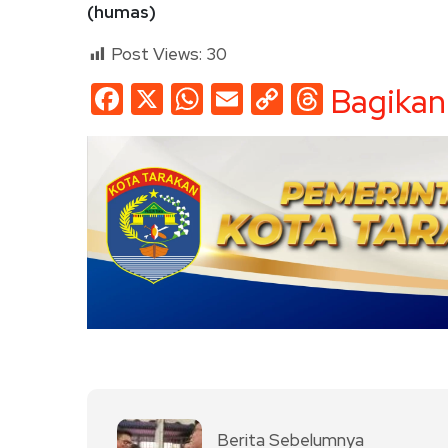
(humas)
Post Views:
30
Facebook
X
WhatsApp
Email
Copy
Threads
Bagikan
Link
Berita Sebelumnya