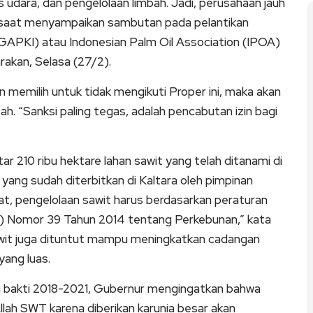
tas udara, dan pengelolaan limbah. Jadi, perusahaan jauh
ur saat menyampaikan sambutan pada pelantikan
APKI) atau Indonesian Palm Oil Association (IPOA)
rakan, Selasa (27/2).
 memilih untuk tidak mengikuti Proper ini, maka akan
h. “Sanksi paling tegas, adalah pencabutan izin bagi
r 210 ribu hektare lahan sawit yang telah ditanami di
i yang sudah diterbitkan di Kaltara oleh pimpinan
gat, pengelolaan sawit harus berdasarkan peraturan
U) Nomor 39 Tahun 2014 tentang Perkebunan,” kata
awit juga dituntut mampu meningkatkan cadangan
yang luas.
sa bakti 2018-2021, Gubernur mengingatkan bahwa
lah SWT karena diberikan karunia besar akan